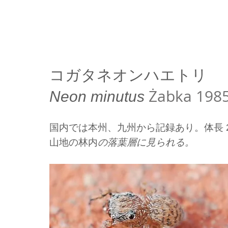
コガタネオンハエトリ
Żabka 198
Neon minutus
国内では本州、九州から記録あり
。体長
山地の林内
の落葉層に見られる。