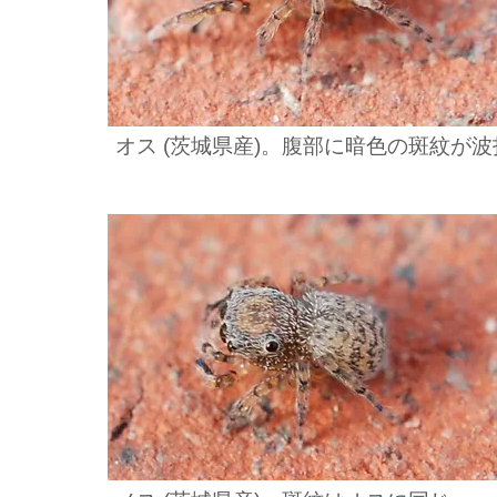
オス (茨城県産)。腹部に暗色の斑紋が