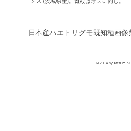
メス (茨城県産)。斑紋はオスに同じ。
日本産ハエトリグモ既知種画像
© 2014 by Tatsumi S